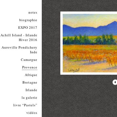
notes
biographie
EXPO 2017
Achill Island - Irlande
Hiver 2016
Auroville Pondichery
Inde
Camargue
Provence
Afrique
Bretagne
Irlande
la galerie
livre “Pastels”
vidéos