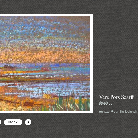
Vers Pors Scarff
détails...
contact@camille-leblond.n
index