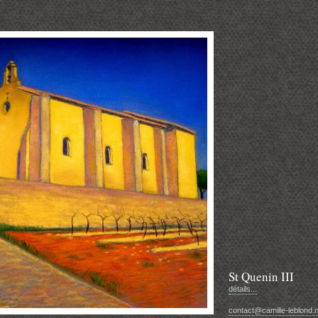
St Quenin III
détails...
contact@camille-leblond.n